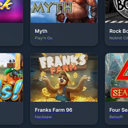
Myth
Rock B
Play'n Go
Nolimit Ci
Franks Farm 96
Four S
Hacksaw
Betsoft