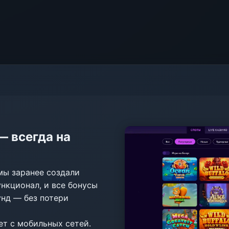
— всегда на
мы заранее создали
нкционал, и все бонусы
унд — без потери
ет с мобильных сетей.