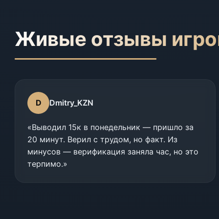
Живые отзывы игро
D
Dmitry_KZN
«Выводил 15к в понедельник — пришло за
20 минут. Верил с трудом, но факт. Из
минусов — верификация заняла час, но это
терпимо.»