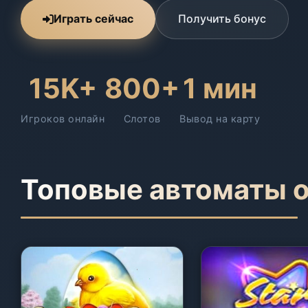
Играть сейчас
Получить бонус
15K+
800+
1 мин
Игроков онлайн
Слотов
Вывод на карту
Топовые автоматы о